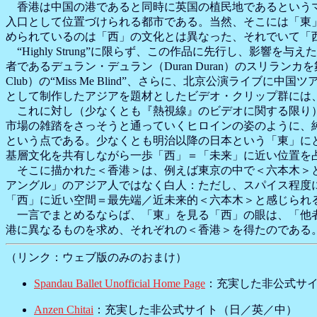
香港は中国の港であると同時に英国の植民地であるというマ
入口として位置づけられる都市である。当然、そこには「東
められているのは「西」の文化とは異なった、それでいて「
“Highly Strung”に限らず、この作品に先行し、影響を与え
者であるデュラン・デュラン（Duran Duran）のスリランカを舞台とした作品“
Club）の“Miss Me Blind”、さらに、北京公演ライブ
として制作したアジアを題材としたビデオ・クリップ群には
これに対し（少なくとも『熱視線』のビデオに関する限り）
市場の雑踏をさっそうと通っていくヒロインの姿のように、
という点である。少なくとも明治以降の日本という「東」に
基層文化を共有しながら一歩「西」＝「未来」に近い位置を
そこに描かれた＜香港＞は、例えば東京の中で＜六本木＞と
アングル」のアジア人ではなく白人：ただし、スパイス程度
「西」に近い空間＝最先端／近未来的＜六本木＞と感じられ
一言でまとめるならば、「東」を見る「西」の眼は、「他者
港に異なるものを求め、それぞれの＜香港＞を得たのである
（リンク：ウェブ版のみのおまけ）
Spandau Ballet Unofficial Home Page
：充実した非公式サ
Anzen Chitai
：充実した非公式サイト（日／英／中）