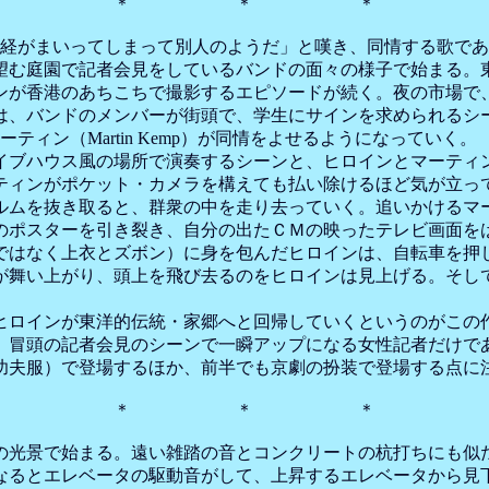
＊ ＊ ＊
、今では神経がまいってしまって別人のようだ」と嘆き、同情する
望む庭園で記者会見をしているバンドの面々の様子で始まる。
が香港のあちこちで撮影するエピソードが続く。夜の市場で
は、バンドのメンバーが街頭で、学生にサインを求められるシ
人マーティン（Martin Kemp）が同情をよせるようになっていく。
ブハウス風の場所で演奏するシーンと、ヒロインとマーティ
ティンがポケット・カメラを構えても払い除けるほど気が立っ
を抜き取ると、群衆の中を走り去っていく。追いかけるマーティン
のポスターを引き裂き、自分の出たＣＭの映ったテレビ画面を
ではなく上衣とズボン）に身を包んだヒロインは、自転車を押
が舞い上がり、頭上を飛び去るのをヒロインは見上げる。そし
ロインが東洋的伝統・家郷へと回帰していくというのがこの
冒頭の記者会見のシーンで一瞬アップになる女性記者だけで
功夫服）で登場するほか、前半でも京劇の扮装で登場する点に
＊ ＊ ＊
光景で始まる。遠い雑踏の音とコンクリートの杭打ちにも似
なるとエレベータの駆動音がして、上昇するエレベータから見