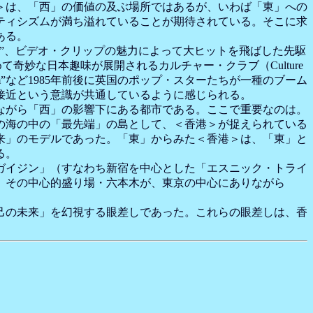
＞は、「西」の価値の及ぶ場所ではあるが、いわば「東」への
ティシズムが満ち溢れていることが期待されている。そこに求
ある。
na Girl”、ビデオ・クリップの魅力によって大ヒットを飛ばした先駆
て奇妙な日本趣味が展開されるカルチャー・クラブ（Culture
edom”など1985年前後に英国のポップ・スターたちが一種のブーム
接近という意識が共通しているように感じられる。
ながら「西」の影響下にある都市である。ここで重要なのは。
の海の中の「最先端」の島として、＜香港＞が捉えられている
来」のモデルであった。「東」からみた＜香港＞は、「東」と
る。
ガイジン」（すなわち新宿を中心とした「エスニック・トライ
、その中心的盛り場・六本木が、東京の中心にありながら
己の未来」を幻視する眼差しであった。これらの眼差しは、香