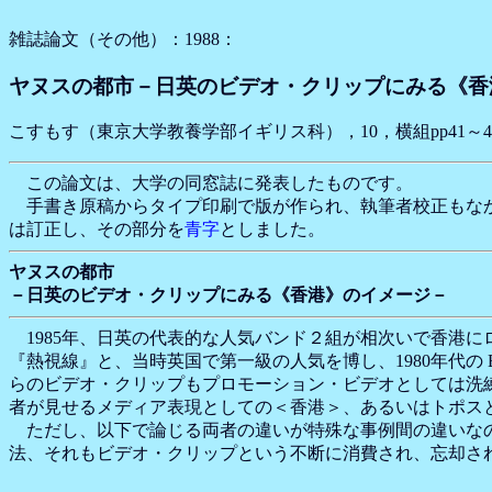
雑誌論文（その他）：1988：
ヤヌスの都市－日英のビデオ・クリップにみる《香
こすもす（東京大学教養学部イギリス科），10，横組pp41～4
この論文は、大学の同窓誌に発表したものです。
手書き原稿からタイプ印刷で版が作られ、執筆者校正もなか
は訂正し、その部分を
青字
としました。
ヤヌスの都市
－日英のビデオ・クリップにみる《香港》のイメージ－
1985年、日英の代表的な人気バンド２組が相次いで香港
『熱視線』と、当時英国で第一級の人気を博し、1980年代の British
らのビデオ・クリップもプロモーション・ビデオとしては洗
者が見せるメディア表現としての＜香港＞、あるいはトポス
ただし、以下で論じる両者の違いが特殊な事例間の違いなの
法、それもビデオ・クリップという不断に消費され、忘却さ