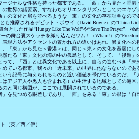
ージナルな性格を持った都市である。「西」から見た＜香港
」の世界の諸要素、すなわちオリエンタリズムとしてのエキゾ
西」の文化と肩を並べるような「東」の文化の存在証明なので
たとも推察されるデビット・ボウイ（David Bowie）の“Chi
Hungry Like The Wolf”や“Save The Prayer”
、
極め
に中国ツアーの舞台裏スケッチを織り込んだワム！（Wham!）の“Fre
、表現方法やアクセントの置かれ方の違いはあれ、異文化への
、「東」から見た＜香港＞は、同じ＜東＞の文化を基層にし
純然たる「東」文化の海の中の孤島として、そして、「後進」
とって、「西」とは異文化である以上に、自らの進むべき「未
占めている都市、我々の「近未来」の世界に他ならないのであ
いう記号に与えられるものと近い価値を帯びているのだ。「
にはアジア人や黒人も含まれる）の生活する地域としての港区
るのと同じ構図が、ここでは展開されているのである。
」を見つめる眼差しであり、「西」をみる「東」の眼は「自
。
イト（英／西／伊）