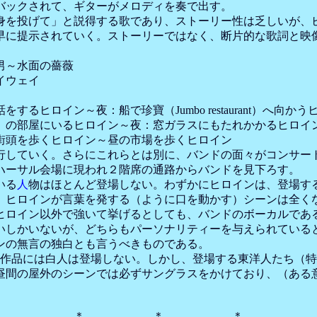
バックされて、ギターがメロディを奏で出す。
を投げて」と説得する歌であり、ストーリー性は乏しいが、
早に提示されていく。ストーリーではなく、断片的な歌詞と映
男～水面の薔薇
イウェイ
ヒロイン～夜：船で珍寶（Jumbo restaurant）へ向かう
）の部屋にいるヒロイン～夜：窓ガラスにもたれかかるヒロイ
街頭を歩くヒロイン～昼の市場を歩くヒロイン
していく。さらにこれらとは別に、バンドの面々がコンサー
ハーサル会場に現われ２階席の通路からバンドを見下ろす。
いる
人
物はほとんど登場しない。わずかにヒロインは、登場す
、ヒロインが言葉を発する（ように口を動かす）シーンは全く
ヒロイン以外で強いて挙げるとしても、バンドのボーカルであ
いしかいないが、どちらもパーソナリティーを与えられている
ンの無言の独白とも言うべきものである。
らば、この作品には白人は登場しない。しかし、登場する東洋人た
昼間の屋外のシーンでは必ずサングラスをかけており、（ある
＊ ＊ ＊