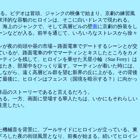
歌である。ビデオは冒頭、ジャンクの映像で始まり、京劇の練習風
東洋的な容貌のヒロインは、そこに白いドレスで現われる。
、海上のジャンクで、そして高層ビルの壁
面
に京劇の扮装をし
ーンなどが入る。前半を通じて、いろいろなストレスから徐々
ンが夜の街頭や昼の市場～路面電車でデートするシーンとが交
ているが、路面電車の中でマーティンとキスしたところをカメ
を残して、ヒロインを乗せた天星小輪（Star Ferry）は
はたき、部屋中をひっくり返す。マーティンが着いた時には、
しながら、遠く高層ビル群を望む新界の丘に上がる。その背後
て最後に、ヒロインはフェンス（国境を暗示する？）に向かっ
作品のストーリーであると言えるだろう。
ある。一方、画面に登場する華人たちは、いかにもそれらしい
注意したい。
た機械音を背景に、プールサイドにヒロインが立っている。東
下ろした夜の街頭風景となり、前奏が始まる。続いてヒロイン