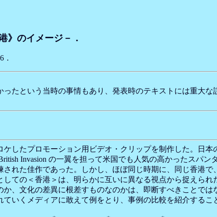
港》のイメージ－．
6．
ったという当時の事情もあり、発表時のテキストには重大な
にロケしたプロモーション用ビデオ・クリップを制作した。日本
 Invasion の一翼を担って米国でも人気の高かったスパンダー・バレー（
練された佳作であった。しかし、ほぼ同じ時期に、同じ香港で
としての＜香港＞は、明らかに互いに異なる視点から捉えられ
か、文化の差異に根差すものなのかは、即断すべきことでは
れていくメディアに敢えて例をとり、事例の比較を紹介するこ