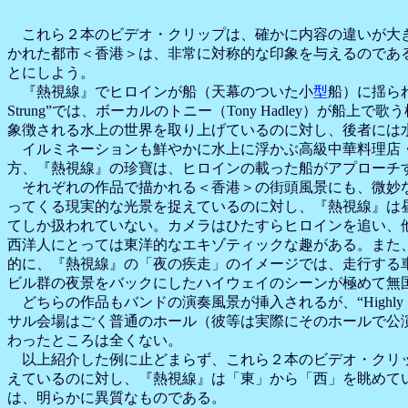
これら２本のビデオ・クリップは、確かに内容の違いが大き
かれた都市＜香港＞は、非常に対称的な印象を与えるのである。同
とにしよう。
『熱視線』でヒロインが船（天幕のついた小
型
船）に揺ら
Strung”では、ボーカルのトニー（Tony Hadley
象徴される水上の世界を取り上げているのに対し、後者には
イルミネーションも鮮やかに水上に浮かぶ高級中華料理店・珍寶の
方、『熱視線』の珍寶は、ヒロインの載った船がアプローチ
それぞれの作品で描かれる＜香港＞の街頭風景にも、微妙な違いが
ってくる現実的な光景を捉えているのに対し、『熱視線』は
てしか扱われていない。カメラはひたすらヒロインを追い、他の人
西洋人にとっては東洋的なエキゾティックな趣がある。また
的に、『熱視線』の「夜の疾走」のイメージでは、走行する
ビル群の夜景をバックにしたハイウェイのシーンが極めて無
どちらの作品もバンドの演奏風景が挿入されるが、“Highly
サル会場はごく普通のホール（彼等は実際にそのホールで公
わったところは全くない。
以上紹介した例に止どまらず、これら２本のビデオ・クリップには
えているのに対し、『熱視線』は「東」から「西」を眺めて
は、明らかに異質なものである。