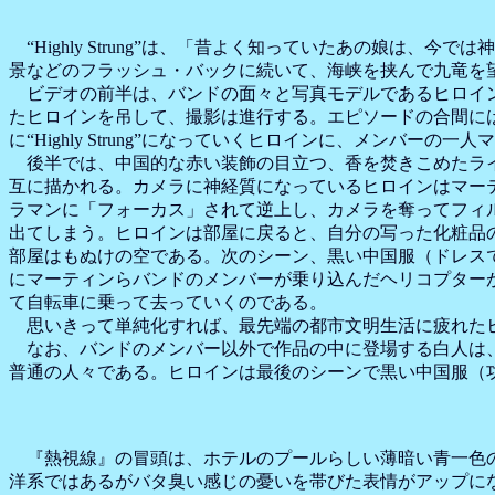
“Highly Strung”は、「昔よく知っていたあの娘は
景などのフラッシュ・バックに続いて、海峡を挟んで九竜を
ビデオの前半は、バンドの面々と写真モデルであるヒロイン
たヒロインを吊して、撮影は進行する。エピソードの合間に
に“Highly Strung”になっていくヒロインに、メンバーの一
後半では、中国的な赤い装飾の目立つ、香を焚きこめたライ
互に描かれる。カメラに神経質になっているヒロインはマー
ラマンに「フォーカス」されて逆上し、カメラを奪ってフィルム
出てしまう。ヒロインは部屋に戻ると、自分の写った化粧品
部屋はもぬけの空である。次のシーン、黒い中国服（ドレス
にマーティンらバンドのメンバーが乗り込んだヘリコプター
て自転車に乗って去っていくのである。
思いきって単純化すれば、最先端の都市文明生活に疲れたヒ
なお、バンドのメンバー以外で作品の中に登場する白人は、
普通の人々である。ヒロインは最後のシーンで黒い中国服（
『熱視線』の冒頭は、ホテルのプールらしい薄暗い青一色の
洋系ではあるがバタ臭い感じの憂いを帯びた表情がアップに