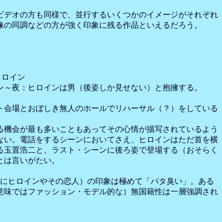
ビデオの方も同様で、並行するいくつかのイメージがそれぞれ
像の同調などの方が強く印象に残る作品といえるだろう。
ヒロイン
ン～夜：ヒロインは男（後姿しか見せない）と抱擁する。
ト会場とおぼしき無人のホールでリハーサル（？）をしている
る機会が最も多いこともあってその心情が描写されているよう
ない。電話をするシーンにおいてさえ、ヒロインはただ首を横
る玉置浩二と、ラスト・シーンに後ろ姿で登場する（おそらく
とは言いがたい。
ち（特にヒロインやその恋人）の印象は極めて「バタ臭い」。ある
意味ではファッション・モデル的な）無国籍性は一層強調され