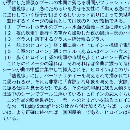
が手にした薔薇がプールの水面に落ちる瞬間がフラッシュ・
『熱視線』は、恋にためらいを見せる女性に「燃える恋に身
に進行していく様子が目まぐるしいカット割りによって矢継
並行するイメージの流れとしては次の６つが指摘できる。
［１．プール］ホテルのプール～水面の薔薇～水面に浮かぶ
［２．夜の疾走］走行する車から撮影した夜の街頭～夜のハ
［３．グラス］落下するグラス～砕け散るグラス
［４．船上のヒロイン］昼：船に乗ったヒロイン～桟橋で電話をする
［５．自室のヒロイン］朝：ホテル（あるいはペントハウス
［６．歩くヒロイン］昼の街頭や市場を歩くヒロイン～夜の
これらのイメージの流れは、それぞれほぼ全曲に渡って進行
シーンが曲の中盤に集中して挿入される。ヒロインはこのリ
『熱視線』には、パーソナリティーを与えられて描かれて
に思われるが、それも非常に「寡黙」な印象を与える。実際
に振る仕種を見せるだけである。その他の印象に残る人物を
は途中のシーンでプールに浮いている）ヒロインの恋人ぐら
この作品の映像世界は、「恋」へのとまどいを語るヒロイ
なお、“Highly Strung”との対比から付け加えるな
いは、より正確に述べれば「無国籍的」である。ヒロインは
ている。