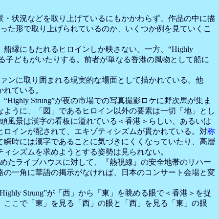
景・状況などを取り上げているにもかかわらず、作品の中に描
うに違った形で取り上げられているのか、いくつか例を見ていくこ
縁にもたれるヒロインしか映さない。一方、“Highly
べている子どもがいたりする。前者が単なる香港の風物として船に
ーがファンに取り囲まれる現実的な場面として描かれている。他
かれている。
ly Strung”が夜の市場での写真撮影ロケに野次馬が集ま
なように、「図」であるヒロイン以外の要素は一切「地」とし
”の街頭風景は漢字の看板に溢れている＜香港＞らしい、あるいは
ヒロインが配されて、エキゾティシズムが貫かれている。対
称
て瞬時には漢字であることに気づきにくくなっていたり、高層
ティシズムを求めようとする姿勢は見られない。
焚き込めたライブハウスに対して、『熱視線』の安全地帯のリハー
路の一角に華語の掲示がなければ、日本のコンサート会場と変
y Strung”が「西」から「東」を眺める眼で＜香港＞を捉
、ここで「東」を見る「西」の眼と「西」を見る「東」の眼