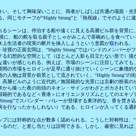
い。そして興味深いことに、両者がしばしば共通の場面・光
じモチーフが“Highly Strung”と『熱視線』でそのよ
れるシーンは、停泊する船や遠くに見える高層ビル群を背景に、船
）が船上で歌う横に、船の舵を取る親子としゃがみこんで茶碗めしを食
水上生活者の現実の断片を挿入しようという意図が
窺
われる。
正面玄関は、“Highly Strung”ではバンドのメンバ
する幻想的な空間として（ほとんど人影も目立たない形で）描
感じられる。例えば、市場のシーンに注目してみても、“High
昼間の市場をヒロインが足早に通り抜けていくシーンに象徴的
物は背景か前景として流されていく。“Highly Strung
、高層ビルのように近代的／無国籍的な光景には京劇の扮装の
車から撮った夜の街頭のネオン・サインがわざとボカされてい
国籍的であるなど＜香港＞にオリエンタリズムとしてのエキゾ
 Strung”でスパンダー・バレーが登場する東洋的な、香を
演を行なったかもしれない）である、ヒロインが入ってくる通
対称的な点が数多く認められる。こうした対称性は、“Highl
いるのだ、と差し当たりは説明できる。しかし、厳密に見れば